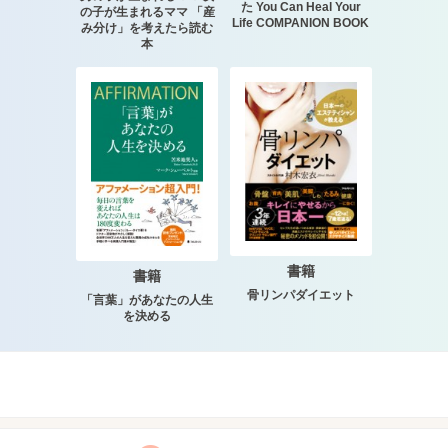
た You Can Heal Your
の子が生まれるママ 「産
Life COMPANION BOOK
み分け」を考えたら読む
本
書籍
書籍
骨リンパダイエット
「言葉」があなたの人生
を決める