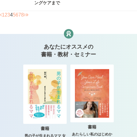
ングケアまで
1
2
3
4
5
6
7
8
あなたにオススメの
書籍・教材・セミナー
書籍
書籍
あたらしい私のはじめか
男の子が生まれるママ 女