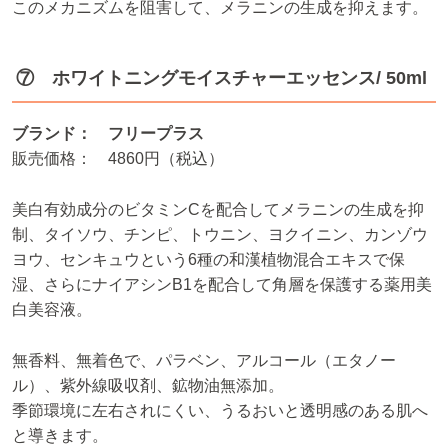
このメカニズムを阻害して、メラニンの生成を抑えます。
⑦ ホワイトニングモイスチャーエッセンス/ 50ml
ブランド： フリープラス
販売価格： 4860円（税込）
美白有効成分のビタミンCを配合してメラニンの生成を抑
制、タイソウ、チンピ、トウニン、ヨクイニン、カンゾウ
ヨウ、センキュウという6種の和漢植物混合エキスで保
湿、さらにナイアシンB1を配合して角層を保護する薬用美
白美容液。
無香料、無着色で、パラベン、アルコール（エタノー
ル）、紫外線吸収剤、鉱物油無添加。
季節環境に左右されにくい、うるおいと透明感のある肌へ
と導きます。