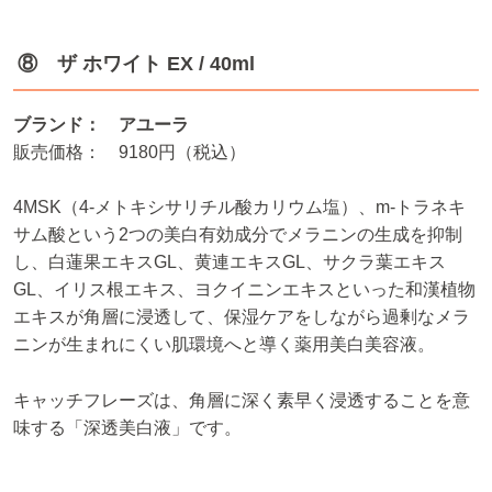
⑧ ザ ホワイト EX / 40ml
ブランド： アユーラ
販売価格： 9180円（税込）
4MSK（4-メトキシサリチル酸カリウム塩）、m-トラネキ
サム酸という2つの美白有効成分でメラニンの生成を抑制
し、白蓮果エキスGL、黄連エキスGL、サクラ葉エキス
GL、イリス根エキス、ヨクイニンエキスといった和漢植物
エキスが角層に浸透して、保湿ケアをしながら過剰なメラ
ニンが生まれにくい肌環境へと導く薬用美白美容液。
キャッチフレーズは、角層に深く素早く浸透することを意
味する「深透美白液」です。