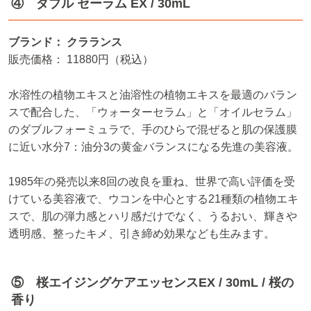
④ ダブル セーラム EX / 30mL
ブランド： クラランス
販売価格： 11880円（税込）
水溶性の植物エキスと油溶性の植物エキスを最適のバラン
スで配合した、「ウォーターセラム」と「オイルセラム」
のダブルフォーミュラで、手のひらで混ぜると肌の保護膜
に近い水分7：油分3の黄金バランスになる先進の美容液。
1985年の発売以来8回の改良を重ね、世界で高い評価を受
けている美容液で、ウコンを中心とする21種類の植物エキ
スで、肌の弾力感とハリ感だけでなく、うるおい、輝きや
透明感、整ったキメ、引き締め効果なども生みます。
⑤ 桜エイジングケアエッセンスEX / 30mL / 桜の
香り