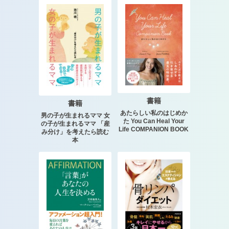
書籍
書籍
あたらしい私のはじめか
男の子が生まれるママ 女
た You Can Heal Your
の子が生まれるママ 「産
Life COMPANION BOOK
み分け」を考えたら読む
本