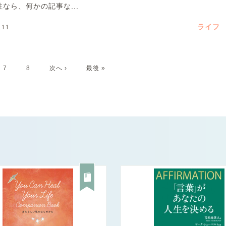
なら、何かの記事な...
ライフ
.11
7
8
次へ ›
最後 »