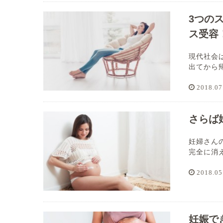
3つの
ス受容
現代社会
出てから帰
2018.07
さらば
妊婦さん
完全に消え
2018.05
妊娠で