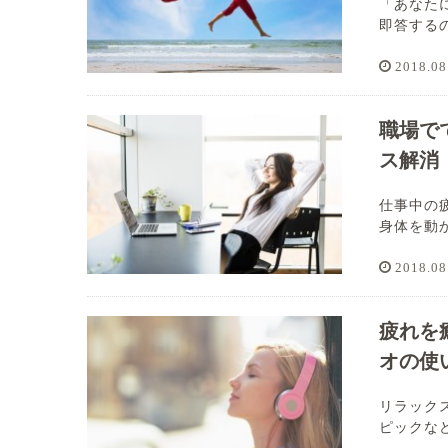
「あなた
即答するの
2018.08
職場で
ス解消
仕事中の
身体を動か
2018.08
疲れを
オの使
リラック
ピックなど