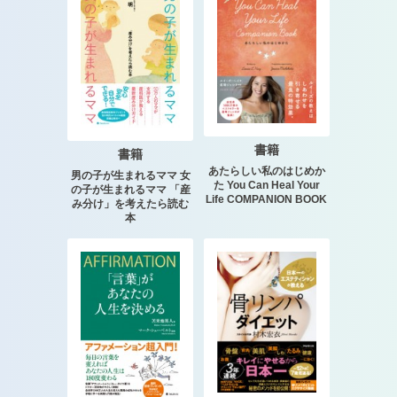
書籍
書籍
あたらしい私のはじめか
男の子が生まれるママ 女
た You Can Heal Your
の子が生まれるママ 「産
Life COMPANION BOOK
み分け」を考えたら読む
本