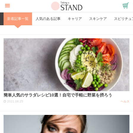
新着記事一覧
人気のある記事
キャリア
スキンケア
スピリチュ
簡単人気のサラダレシピ10選！自宅で手軽に野菜を摂ろう
2021.08.25
ヘルス