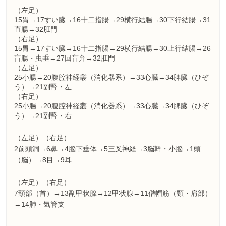
（左足）
15胃→17すい臓→16十二指腸→29横行結腸→30下行結腸→31
直腸→32肛門
（右足）
15胃→17すい臓→16十二指腸→29横行結腸→30上行結腸→26
盲腸・虫垂→27回盲弁→32肛門
（左足）
25小腸→20腹腔神経叢（消化器系）→33心臓→34脾臓（ひぞ
う）→21副腎・左
（右足）
25小腸→20腹腔神経叢（消化器系）→33心臓→34脾臓（ひぞ
う）→21副腎・右
（左足）（右足）
2前頭洞→6鼻→4脳下垂体→5三叉神経→3脳幹・小脳→1頭
（脳）→8目→9耳
（左足）（右足）
7頸部（首）→13副甲状腺→12甲状腺→11僧帽筋（頸・肩部）
→14肺・気管支