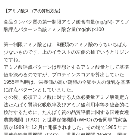
【アミノ酸スコアの算出方法】
食品タンパク質の第一制限アミノ酸含有量(mg/gN)÷アミノ
酸評点パターン当該アミノ酸含量(mg/gN)×100
第一制限アミノ酸とは、9種類のアミノ酸のうちいちばん
少ないものです。上のイラストの左側の桶でいうとリジン
ですね。
アミノ酸評点パターンは理想とするアミノ酸量として基準
値を決めるのですが、プロテインスコアを算出していた
1955年当時は、栄養価の高い鶏卵の全卵や人の母乳を基準
に評点パターンとしていました。
その後、必須アミノ酸に対する人体必要量アミノ酸測定方
法たんぱく質消化吸収率及びアミノ酸利用率等を総合的に
検討するために、たんぱく質の品質評価に関する国連食糧
農業機関（FAO）と世界保健機関 (WHO) の合同専門家協
議が1989 年 12 月に開催されました。その場で1985 年に
国連食糧農業機関（FAO）、世界保健機関 (WHO) 、国連