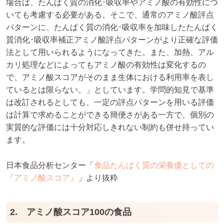
場合は、たんぱく質の消化･吸収率やアミノ酸の有効性につ
いても考慮する必要がある。そこで、通常のアミノ酸評点
パターンに、たんぱく質の消化･吸収率を加味したたんぱく
質消化･吸収率補正アミノ酸評点パターンがより正確な評価
法として用いられるようになってきた。また、加熱、アル
カリ処理などによってもアミノ酸の有効性は変化するの
で、アミノ酸スコアがそのまま生体における利用率を表し
ているとは限らない。」としています。学問的知見で基準
は改訂されるとしても、一定の評点パターンを用いる評価
は計算で求めることができる簡便さがある一方で、個別の
実質的な評価には十分対応しきれない制約も併せ持ってい
ます。
日本食品分析センター「
食品たんぱく質の栄養価としての
『アミノ酸スコア』
」より抜粋
2. アミノ酸スコア100の食品