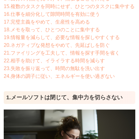
15.複数のタスクを同時にせず、ひとつのタスクに集中する
16.仕事を細分化して隙間時間を有効に使う
17.完璧主義をやめて、生産性を高める
18.メモを取って、ひとつのことに集中する
19.情報量を減らして、必要な情報を探しやすくする
20.ネガティブな発想をやめて、先延ばしを防ぐ
21.ファイリングを工夫して、情報を探す手間を省く
22.相手を助けて、イライラする時間を減らす
23.失敗を振り返って、時間の無駄を洗い出す
24.身体の調子に従い、エネルギーを使い過ぎない
1.メールソフトは閉じて、集中力を切らさない