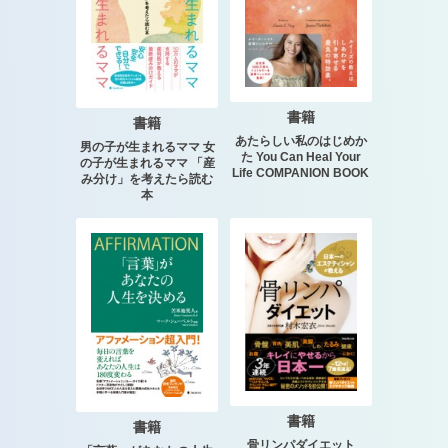
書籍
書籍
あたらしい私のはじめか
男の子が生まれるママ 女
た You Can Heal Your
の子が生まれるママ 「産
Life COMPANION BOOK
み分け」を考えたら読む
本
書籍
書籍
骨リンパダイエット