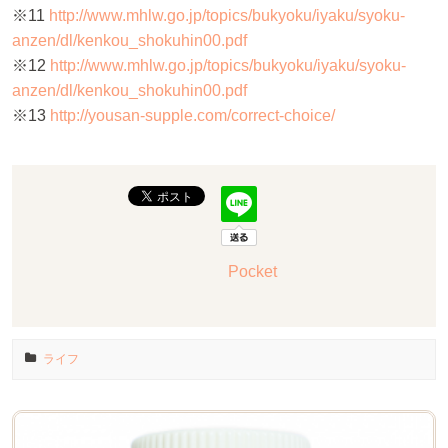
※11
http://www.mhlw.go.jp/topics/bukyoku/iyaku/syoku-
anzen/dl/kenkou_shokuhin00.pdf
※12
http://www.mhlw.go.jp/topics/bukyoku/iyaku/syoku-
anzen/dl/kenkou_shokuhin00.pdf
※13
http://yousan-supple.com/correct-choice/
Pocket
ライフ