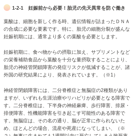
1-2-1 妊娠前から必要！胎児の先天異常を防ぐ働き
葉酸は、細胞を新しく作る時、遺伝情報が詰まったＤＮＡ
の合成に必要な要素です。特に、胎児の細胞分裂が盛んな
妊娠初期には、通常より多くの葉酸を必要とします。
妊娠初期に、食べ物からの摂取に加え、サプリメントなど
の栄養補助食品から葉酸を十分な量摂取することにより、
胎児の神経管閉鎖障害の発症リスクが低減することが、諸
外国の研究結果により、発表されています。（※1）
神経管閉鎖障害には、二分脊椎症と無脳症の2種類があり
ますが、いずれも生涯治療やリハビリが必要となる障害で
す。二分脊椎症は、下半身の神経麻痺、歩行障害、排尿・
排便障害、性機能障害を引き起こす可能性のある障害で
す。無脳症は、その名の通り、脳が正常に作られないた
め、ほとんどの場合、流産や死産になってしまい、（※
２）無事に生まれても1週間以内に死亡してしまう致死率