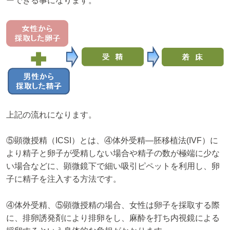
ーできる事になります。
上記の流れになります。
⑤顕微授精（ICSI）とは、④体外受精―胚移植法(IVF）に
より精子と卵子が受精しない場合や精子の数が極端に少な
い場合などに、顕微鏡下で細い吸引ピペットを利用し、卵
子に精子を注入する方法です。
④体外受精、⑤顕微授精の場合、女性は卵子を採取する際
に、排卵誘発剤により排卵をし、麻酔を打ち内視鏡による