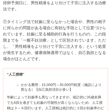
排卵予測日に、男性精液をより分けて子宮に注入する治療
法です。
①タイミング法で妊娠に至らなかった場合や、男性の精子
に何らかの問題がある場合に有効な手段として位置づけら
れています。妊娠に至る補助的行為を行うものの、この段
階までを「一般不妊治療」として区別されています。ただ
し、「男性精液をより分けて子宮に注入する」という処置
が発生するため、健康保険適用ではなく、自己負担となる
場合がほとんどです。
“人工授精”
かかる費用：15,000円～30,000円程度（施設により
異なる）【自己負担項目が多い】
年齢によって妊娠率も異なってきますが、統計的に35歳未満
でも6回を過ぎても妊娠の可能性が高くならないため、人工授
精は３～６回行います。人工授精は統計的に３回が妊娠率のピ