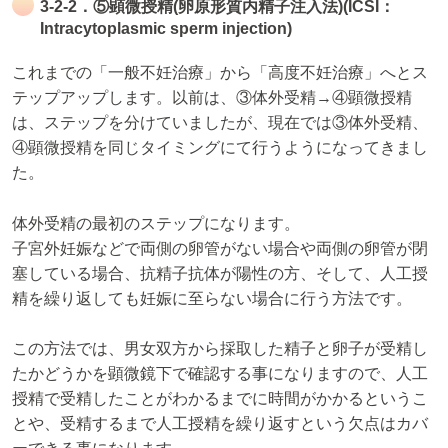
3-2-2．⑤顕微授精(卵原形質内精子注入法)(ICSI：
Intracytoplasmic sperm injection)
これまでの「一般不妊治療」から「高度不妊治療」へとス
テップアップします。以前は、③体外受精→④顕微授精
は、ステップを分けていましたが、現在では③体外受精、
④顕微授精を同じタイミングにて行うようになってきまし
た。
体外受精の最初のステップになります。
子宮外妊娠などで両側の卵管がない場合や両側の卵管が閉
塞している場合、抗精子抗体が陽性の方、そして、人工授
精を繰り返しても妊娠に至らない場合に行う方法です。
この方法では、男女双方から採取した精子と卵子が受精し
たかどうかを顕微鏡下で確認する事になりますので、人工
授精で受精したことがわかるまでに時間がかかるというこ
とや、受精するまで人工授精を繰り返すという欠点はカバ