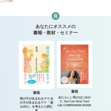
1
2
3
4
5
6
あなたにオススメの
書籍・教材・セミナー
書籍
書籍
あたらしい私のはじめか
男の子が生まれるママ 女
た You Can Heal Your
の子が生まれるママ 「産
Life COMPANION BOOK
み分け」を考えたら読む
本